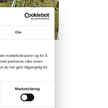
Om
iale mediefunksjoner og for å
 med partnerne våre innen
u har gjort tilgjengelig for
masser og fylling med bl.a
Markedsføring
område rundt skolen