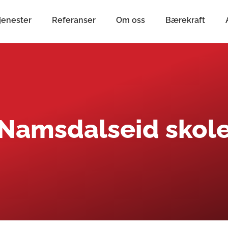
jenester
Referanser
Om oss
Bærekraft
Namsdalseid skol