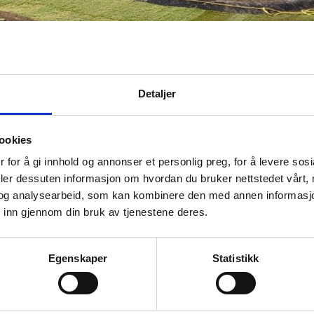
Detaljer
ookies
 for å gi innhold og annonser et personlig preg, for å levere sos
deler dessuten informasjon om hvordan du bruker nettstedet vårt,
GRUNNARBEID OG UTOMHUSARBEID
og analysearbeid, som kan kombinere den med annen informasjon d
 inn gjennom din bruk av tjenestene deres.
Grunnarbeid til ny skole. Utgraving av 
Glasopor
Egenskaper
Statistikk
VA-anlegg
Oppbygging av nytt lekeområde/park